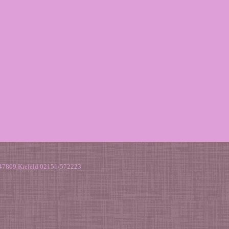
4 47809 Krefeld 02151/572223